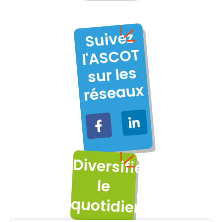
Suivez
l'AS
C
OT
sur les
réseaux
Diversifiez
le
quotidien