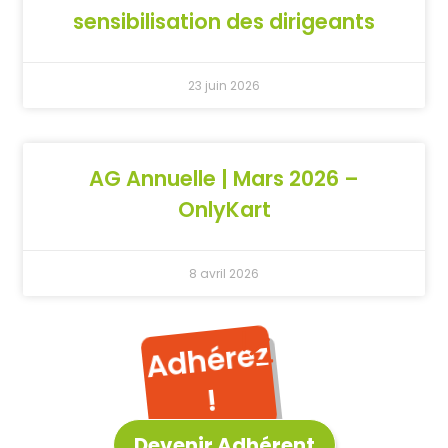
sensibilisation des dirigeants
23 juin 2026
AG Annuelle | Mars 2026 –
OnlyKart
8 avril 2026
A
d
hérez
!
Devenir Adhérent